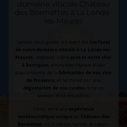
domaine viticole Château
des Bormettes à La Londe-
les-Maures
Laissez-vous guider à travers les
coulisses
de notre domaine viticole à La Londe-les-
Maures
: explorez notre
cave et notre chai
à barriques
, découvrez chaque étape
passionnante de la
fabrication de nos vins
de Provence
, et terminez par une
dégustation de nos cuvées
riche en
saveurs et en émotions.
Venez vivre une
expérience
œnotouristique unique
au
Château des
Bormettes
, où tradition, terroir et savoir-