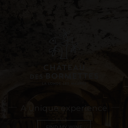
News
Press
Contact
Cart
A unique experience
FIND MY WINE